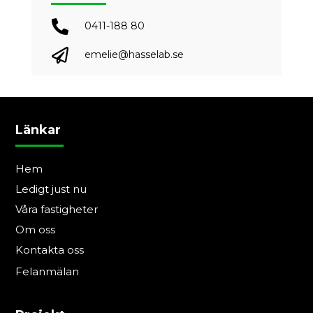

0411-188 80

emelie@hasselab.se
Länkar
Hem
Ledigt just nu
Våra fastigheter
Om oss
Kontakta oss
Felanmälan