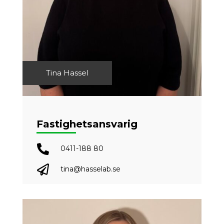
Tina Hassel
Fastighetsansvarig

0411-188 80

tina@hasselab.se