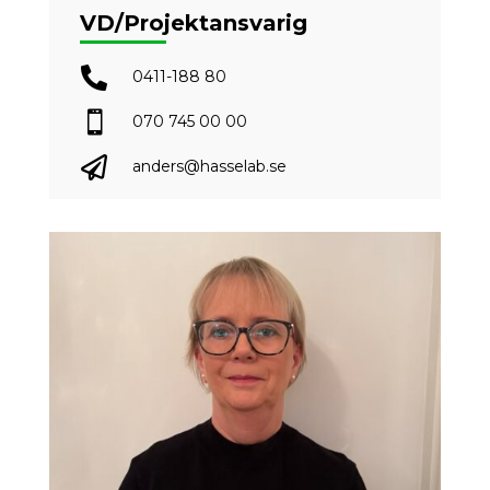
VD/Projektansvarig

0411-188 80

070 745 00 00

anders@hasselab.se