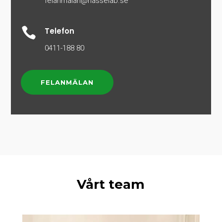
felanmalan@hasselab.se

Telefon
0411-188 80
FELANMÄLAN
Vårt team