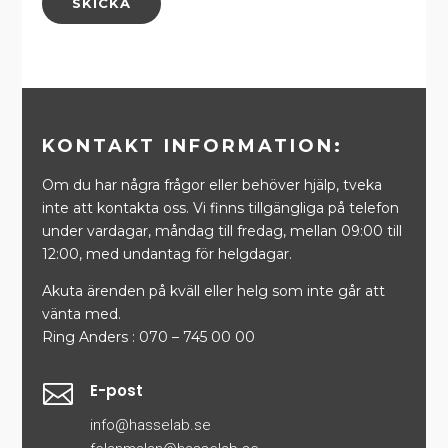
SKICKA
d
e
*
KONTAKT INFORMATION:
Om du har några frågor eller behöver hjälp, tveka
inte att kontakta oss. Vi finns tillgängliga på telefon
under vardagar, måndag till fredag, mellan 09:00 till
12:00, med undantag för helgdagar.
Akuta ärenden på kväll eller helg som inte går att
vänta med.
Ring Anders : 070 – 745 00 00

E-post
info@hasselab.se