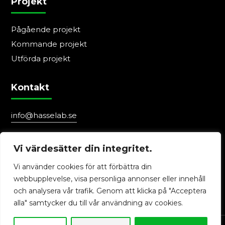
Projekt
Pågående projekt
Kommande projekt
Utförda projekt
Kontakt
info@hasselab.se
0411-188 80
Vi värdesätter din integritet.
Följ oss
Vi använder cookies för att förbättra din
webbupplevelse, visa personliga annonser eller innehåll
och analysera vår trafik. Genom att klicka på "Acceptera
alla" samtycker du till vår användning av cookies.