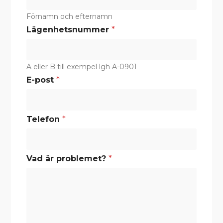
ä
g
Förnamn och efternamn
e
Lägenhetsnummer
*
n
h
e
t
A eller B till exempel lgh A-0901
s
n
E-post
*
u
m
m
e
Telefon
*
r
Vad är problemet?
*