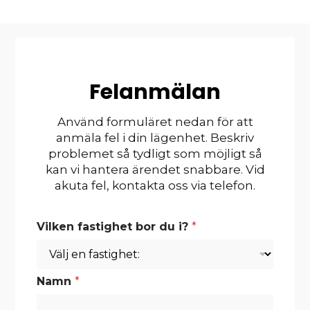
Felanmälan
Använd formuläret nedan för att
anmäla fel i din lägenhet. Beskriv
problemet så tydligt som möjligt så
kan vi hantera ärendet snabbare. Vid
akuta fel, kontakta oss via telefon.
e
Vilken fastighet bor du i?
*
l
l
e
r
Namn
*
*
L