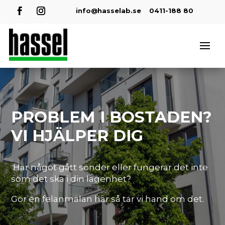
info@hasselab.se
0411-188 80
PROBLEM I BOSTADEN?
VI HJÄLPER DIG
Har något gått sönder eller fungerar det inte
som det ska i din lägenhet?
Gör en felanmälan här så tar vi hand om det.