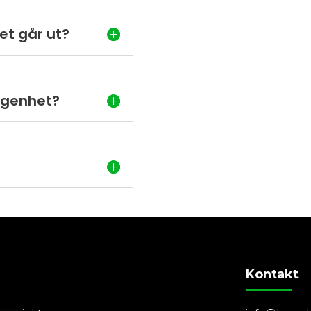
et går ut?
ägenhet?
Kontakt