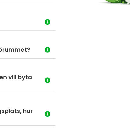
?
ljörummet?
n vill byta
splats, hur