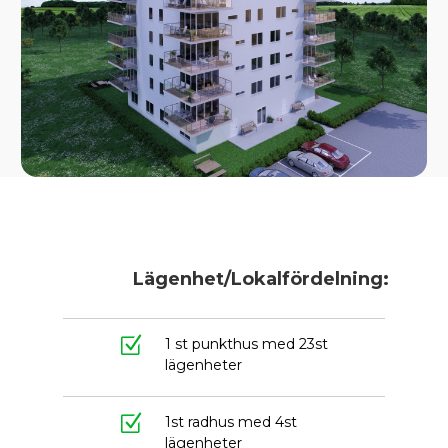
Lägenhet/Lokalfördelning:
Z
1 st punkthus med 23st
lägenheter
Z
1st radhus med 4st
lägenheter