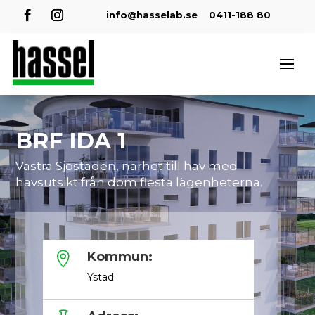
info@hasselab.se
0411-188 80
BRF IDA 1
Västra Sjöstaden, närhet till hav med
havsutsikt från dom flesta lägenheterna.
Kommun:

Ystad