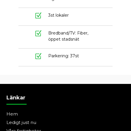
Z
3st lokaler
Z
Bredband/TV: Fiber,
öppet stadsnät
Z
Parkering: 37st
Länkar
Hem
Ledigt just nu
Våra fastigheter